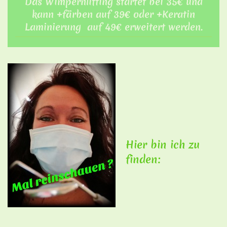
Das Wimpernlifting startet bei 35€ und
kann +färben auf 39€ oder +Keratin
Laminierung auf 49€ erweitert werden.
Hier bin ich zu
finden: