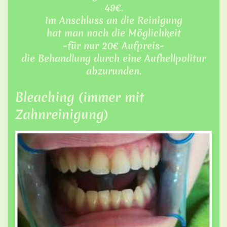
49€.
Im Anschluss an die Reinigung
hat man noch die Möglichkeit
-für nur 20€ Aufpreis-
die Behandlung durch eine Aufhellpolitur
abzurunden.
Bleaching (immer mit
Zahnreinigung)